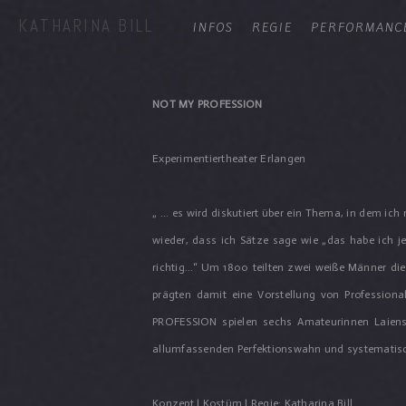
KATHARINA BILL
INFOS
REGIE
PERFORMANC
NOT MY PROFESSION
Experimentiertheater Erlangen
„ ... es wird diskutiert über ein Thema, in dem ic
wieder, dass ich Sätze sage wie „das habe ich 
richtig...“ Um 1800 teilten zwei weiße Männer die
prägten damit eine Vorstellung von Professiona
PROFESSION spielen sechs Amateurinnen Laiensch
allumfassenden Perfektionswahn und systematisc
Konzept | Kostüm | Regie: Katharina Bill