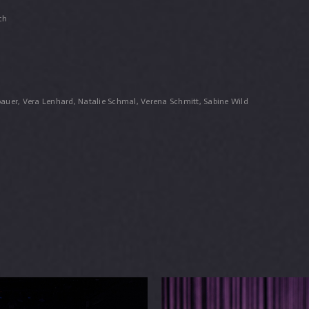
ch
auer, Vera Lenhard, Natalie Schmal, Verena Schmitt, Sabine Wild