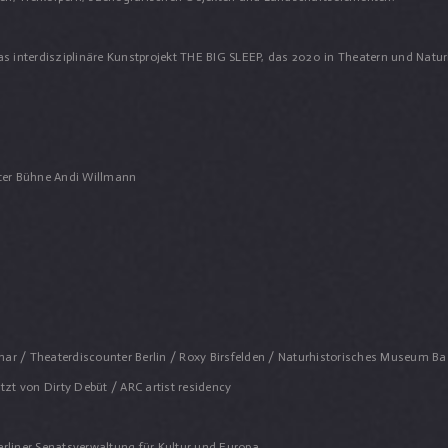
 das interdisziplinäre Kunstprojekt THE BIG SLEEP, das 2020 in Theatern und N
uter Bühne Andi Willmann
ar / Theaterdiscounter Berlin / Roxy Birsfelden / Naturhistorisches Museum Base
zt von Dirty Debüt / ARC artist residency
erliner Senatsverwaltung für Kultur und Europa