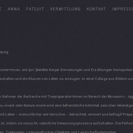
E
ANNA
FATSUIT
VERMITTLUNG
KONTAKT
IMPRESS
ipzig
former*innen, wie (un-)belebte Körper Erinnerungen und Erzählungen transporti
halten und die Illusion von Leben zu erzeugen. In einer Collage aus Bildern und
im Rahmen der Recherche mit Tierpräparator*innen im Bereich der Museums-, Jag
 vivant oder Nature morte wird eine befremdliche Intimität zwischen lebendige
rd Leben – menschliches wie tierisches – betrachtet, erinnert und befragt? Präpar
otzt, indem sie versucht, natürliche Verwesungsprozesse aufzuhalten. Die Perfo
, Tierkörpern, szenografischen Objekten und Landschaftselementen.