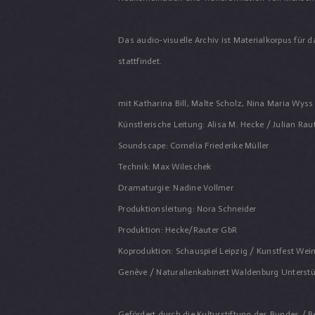
Das audio-visuelle Archiv ist Materialkorpus für
stattfindet.
mit Katharina Bill, Malte Scholz, Nina Maria Wyss
Künstlerische Leitung: Alisa M. Hecke / Julian Ra
Soundscape: Cornelia Friederike Müller
Technik: Max Wileschek
Dramaturgie: Nadine Vollmer
Produktionsleitung: Nora Schneider
Produktion: Hecke/Rauter GbR
Koproduktion: Schauspiel Leipzig / Kunstfest Weim
Genève / Naturalienkabinett Waldenburg Unterstüt
Gefördert durch die Kulturstiftung des Bundes / B