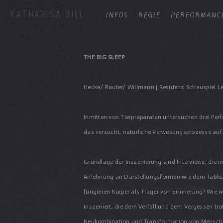
KATHARINA BILL
INFOS
REGIE
PERFORMANC
THE BIG SLEEP
Hecke/ Rauter/ Willmann | Residenz Schauspiel Le
Inmitten von Tierpräparaten untersuchen drei Per
das versucht, natürliche Verwesungsprozesse aufzu
Grundlage der Inszenierung sind Interviews, die 
Anlehnung an Darstellungsformen wie dem Tableau
fungieren Körper als Träger von Erinnerung? Wie wi
inszeniert, die dem Verfall und dem Vergessen tr
Neukombination und Transformation von Menschen