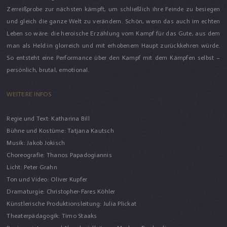
Zerreißprobe zur nächsten kämpft, um schließlich ihre Feinde zu besiegen
und gleich die ganze Welt zu verändern. Schön, wenn das auch im echten
Leben so wäre: die heroische Erzählung vom Kampf für das Gute, aus dem
man als Held:in glorreich und mit erhobenem Haupt zurückkehren würde.
So entsteht eine Performance über den Kampf mit dem Kämpfen selbst –
persönlich, brutal, emotional.
WEITERE INFOS
Regie und Text: Katharina Bill
Bühne und Kostüme: Tatjana Kautsch
Musik: Jakob Jokisch
Choreografie: Thanos Papadogiannis
Licht: Peter Grahn
Ton und Video: Oliver Kupfer
Dramaturgie: Christopher-Fares Köhler
Künstlerische Produktionsleitung: Julia Plickat
Theaterpädagogik: Timo Staaks