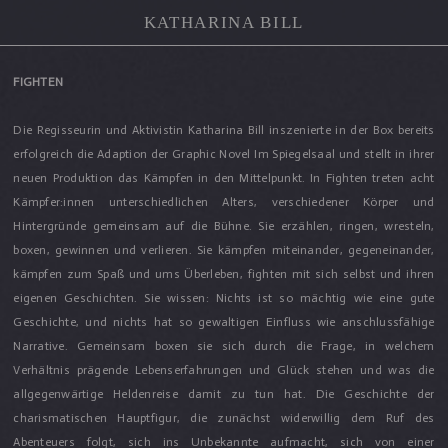
KATHARINA BILL
FIGHTEN
Die Regisseurin und Aktivistin Katharina Bill inszenierte in der Box bereits
erfolgreich die Adaption der Graphic Novel Im Spiegelsaal und stellt in ihrer
neuen Produktion das Kämpfen in den Mittelpunkt. In Fighten treten acht
Kämpfer:innen unterschiedlichen Alters, verschiedener Körper und
Hintergründe gemeinsam auf die Bühne. Sie erzählen, ringen, wresteln,
boxen, gewinnen und verlieren. Sie kämpfen miteinander, gegeneinander,
kämpfen zum Spaß und ums Überleben, fighten mit sich selbst und ihren
eigenen Geschichten. Sie wissen: Nichts ist so mächtig wie eine gute
Geschichte, und nichts hat so gewaltigen Einfluss wie anschlussfähige
Narrative. Gemeinsam boxen sie sich durch die Frage, in welchem
Verhältnis prägende Lebenserfahrungen und Glück stehen und was die
allgegenwärtige Heldenreise damit zu tun hat. Die Geschichte der
charismatischen Hauptfigur, die zunächst widerwillig dem Ruf des
Abenteuers folgt, sich ins Unbekannte aufmacht, sich von einer